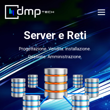
Salta
al
Att
contenuto
me
Server e Reti
Progettazione. Vendita. Installazione.
Gestione. Amministrazione.